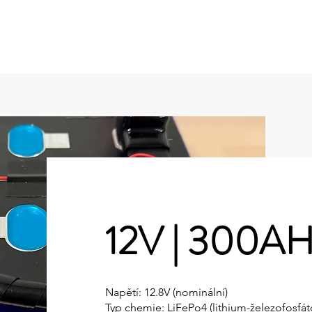
O nás
Solární elektrárny (FVE)
Bateriová uložiště
Provozní doba : pondělí - čtvrtek - 9:00 až 16:0
12V | 300AH+
Napětí: 12.8V (nominální)
Typ chemie: LiFePo4 (lithium-železofosfát