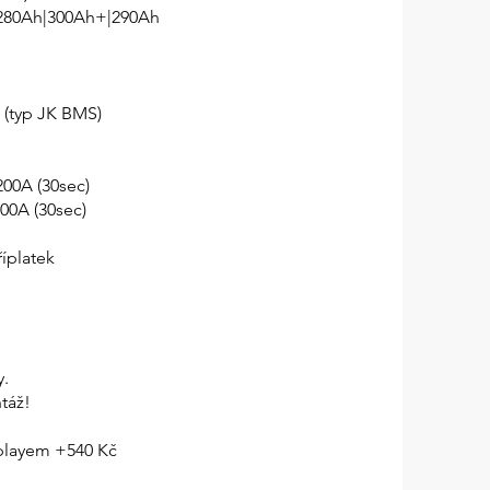
: 280Ah|300Ah+|290Ah
 (typ JK BMS)
200A (30sec)
 300A (30sec)
říplatek
y.
táž!
splayem +540 Kč