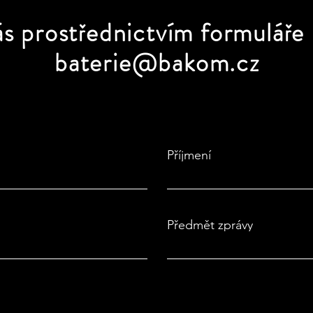
ás prostřednictvím formuláře
baterie@bakom.cz
Příjmení
Předmět zprávy