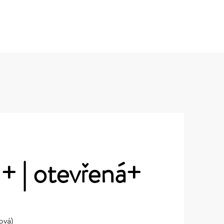
Střídače
Kde nás najdete
0
 | ot
evřená
+
ová)