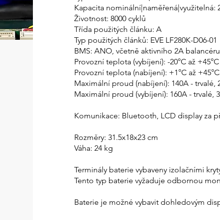
Kapacita nominální|naměřená|využitelná
Životnost: 8000 cyklů
Třída použitých článku: A​
Typ použitých článků: EVE LF280K-D06-01
BMS: ANO, včetně aktivního 2A balancéru
Provozní teplota (vybíjení): -20°C až +45°C
Provozní teplota (nabíjení): +1°C až +45°C
Maximální proud (nabíjení): 140A - trvalé, 
Maximální proud (vybíjení): 160A - trvalé,
Komunikace: Bluetooth, LCD display za p
Rozměry: 31.5x18x23 cm
Váha: 24 kg
Terminály baterie vybaveny izolačními kryt
Tento typ baterie vyžaduje odbornou mon
Baterie je možné vybavit dohledovým di