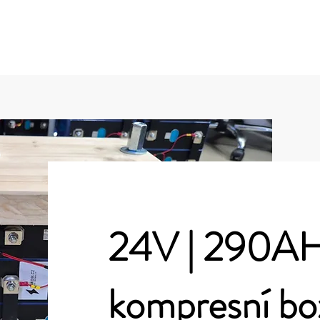
O nás
Solární elektrárny (FVE)
Bateriová uložiště
Provozní doba : pondělí - čtvrtek - 9:00 až 16:0
24V | 290A
kompresní bo