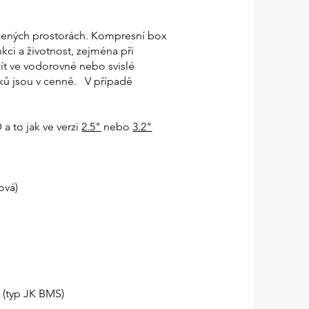
razených prostorách. Kompresní box
kci a životnost, zejména při
ít ve vodorovné nebo svislé
nků jsou v cenně. V případě
a to jak ve verzi
2.5"
nebo
3.2"
ová)
 (typ JK BMS)