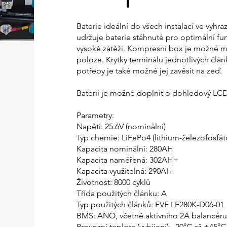
Baterie ideální do všech instalací ve vyh
udržuje baterie stáhnuté pro optimální fun
vysoké zátěži. Kompresní box je možné m
poloze. Krytky terminálu jednotlivých člá
potřeby je také možné jej zavěsit na zeď.
Baterii je možné doplnit o dohledový LCD 
Parametry: ​​
Napětí: 25.6V (nominální)
Typ chemie: LiFePo4 (lithium-železofosfát
Kapacita nominální: 280AH
Kapacita naměřená: 302AH+
Kapacita využitelná: 290AH
Životnost: 8000 cyklů
Třída použitých článku: A​
Typ použitých článků:
EVE LF280K-D06-01
BMS: ANO, včetně aktivního 2A balancéru
Provozní teplota (vybíjení): -20°C až +45°C