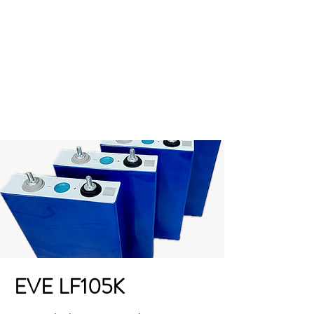
Provozní doba : pondělí -
čtvrtek - 9:00 až 16:00
EVE LF105K