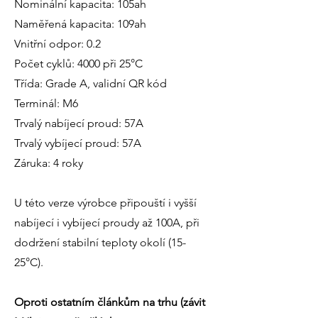
Nominální kapacita: 105ah
Naměřená kapacita: 109ah
Vnitřní odpor: 0.2
Počet cyklů: 4000 při 25°C
Třída: Grade A, validní QR kód
Terminál: M6
Trvalý nabíjecí proud: 57A
Trvalý vybíjecí proud: 57A
Záruka: 4 roky
U této verze výrobce připouští i vyšší
nabíjecí i vybíjecí proudy až 100A, při
dodržení stabilní teploty okolí (15-
25°C).
Oproti ostatním článkům na trhu (závit