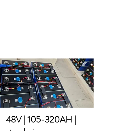
Provozní doba : pondělí -
čtvrtek - 9:00 až 16:00
48V | 105-320AH |