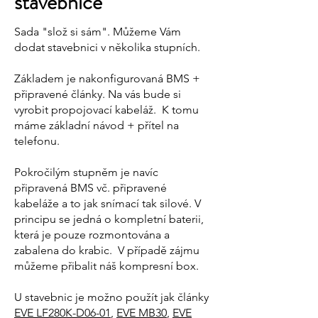
stavebnice
Sada "slož si sám". Můžeme Vám
dodat stavebnici v několika stupních.
Základem je nakonfigurovaná BMS +
připravené články. Na vás bude si
vyrobit propojovací kabeláž. K tomu
máme základní návod + přítel na
telefonu.
Pokročilým stupněm je navíc
připravená BMS vč. připravené
kabeláže a to jak snímací tak silové. V
principu se jedná o kompletní baterii,
která je pouze rozmontována a
zabalena do krabic. V případě zájmu
můžeme přibalit náš kompresní box.
U stavebnic je možno použít jak články
EVE LF280K-D06-01
,
EVE MB30
,
EVE