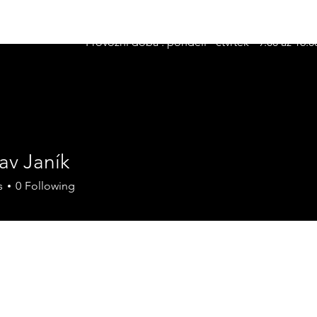
O nás
Solární elektrárny (FVE)
Bateriová uložiště
Provozní doba : pondělí - čtvrtek - 9:00 až 16:0
av Janík
s
0
Following