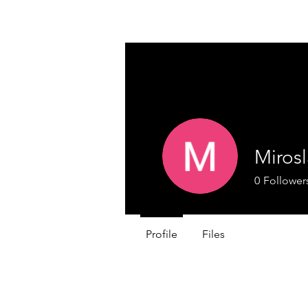
Mirosl
0
Follower
Profile
Files