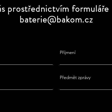
ás prostřednictvím formuláře
baterie@bakom.cz
Příjmení
Předmět zprávy